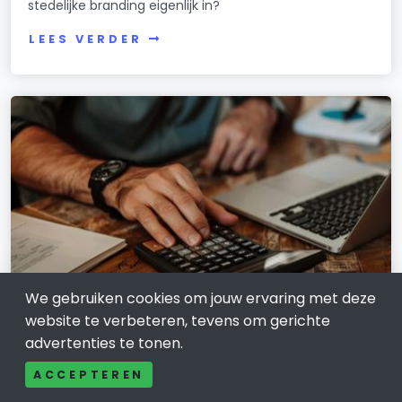
stedelijke branding eigenlijk in?
LEES VERDER
We gebruiken cookies om jouw ervaring met deze
website te verbeteren, tevens om gerichte
ZAKELIJKE DIENSTVERLENING
advertenties te tonen.
Boekhouder zzp in Groningen: grip op
ACCEPTEREN
je cijfers, rust in je hoofd