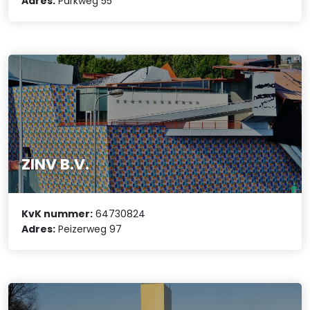
Adres:
Parkweg 55
ZINV B.V.
KvK nummer:
64730824
Adres:
Peizerweg 97