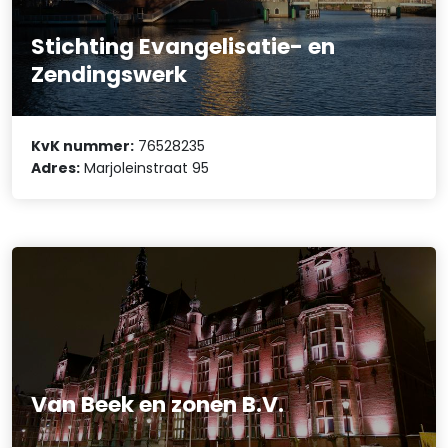
Stichting Evangelisatie- en
Zendingswerk
KvK nummer:
76528235
Adres:
Marjoleinstraat 95
Van Beek en zonen B.V.