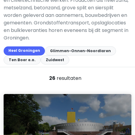
en civieltechnische werken. Producten als rivierzand,
metselzand, betonzand, grove split en siersplit
worden geleverd aan aannemers, bouwbedrijven en
gemeenten. Grondstoffentransport, opslaglocaties
en bulkleveranties horen eveneens bij dit segment in
Groningen.
Heel Groningen
Glimmen-Onnen-Noordlaren
Ten Boer e.o.
Zuidwest
26
resultaten