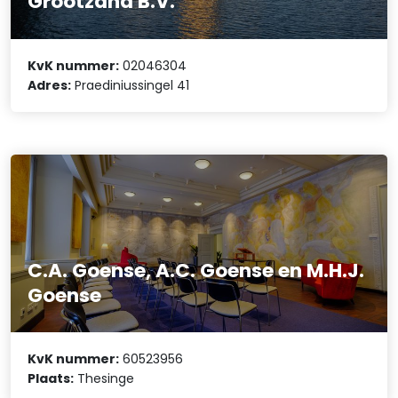
Grootzand B.V.
KvK nummer:
02046304
Adres:
Praediniussingel 41
C.A. Goense, A.C. Goense en M.H.J.
Goense
KvK nummer:
60523956
Plaats:
Thesinge