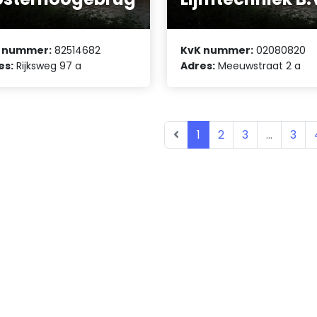
 nummer:
82514682
KvK nummer:
02080820
es:
Rijksweg 97 a
Adres:
Meeuwstraat 2 a
1
2
3
...
3