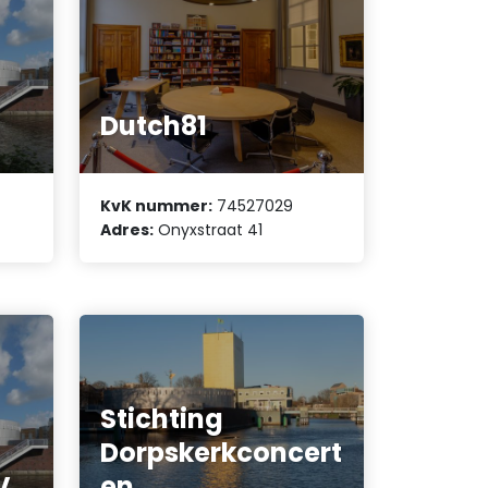
Dutch81
KvK nummer:
74527029
Adres:
Onyxstraat 41
Stichting
Dorpskerkconcert
V.
en