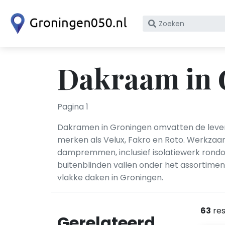
Zoek
op
bedrijfsnaam
of
Dakraam in 
KvK
nummer
Pagina 1
Dakramen in Groningen omvatten de leveri
merken als Velux, Fakro en Roto. Werkza
dampremmen, inclusief isolatiewerk rondo
buitenblinden vallen onder het assortimen
vlakke daken in Groningen.
63
res
Gerelateerd