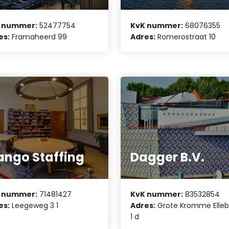
 nummer:
52477754
KvK nummer:
68076355
es:
Framaheerd 99
Adres:
Romerostraat 10
ngo Staffing
Dagger B.V.
 nummer:
71481427
KvK nummer:
83532854
es:
Leegeweg 3 1
Adres:
Grote Kromme Elle
1 d