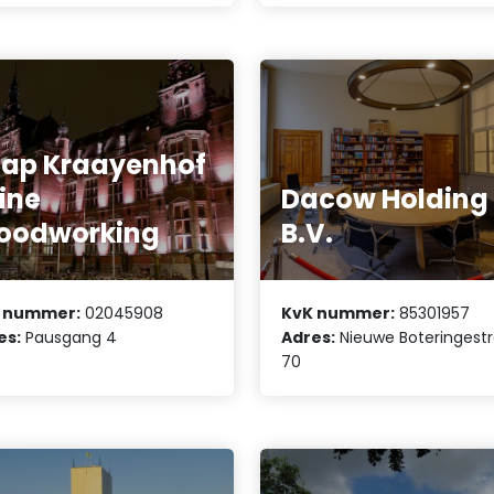
ap Kraayenhof
Fine
Dacow Holding
oodworking
B.V.
 nummer:
02045908
KvK nummer:
85301957
es:
Pausgang 4
Adres:
Nieuwe Boteringest
70