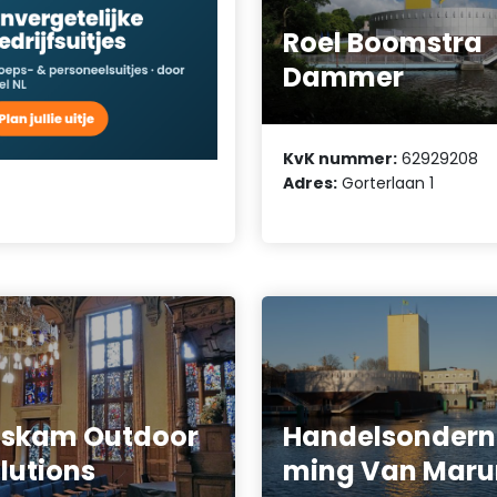
Roel Boomstra
Dammer
KvK nummer:
62929208
Adres:
Gorterlaan 1
oskam Outdoor
Handelsondern
lutions
ming Van Mar