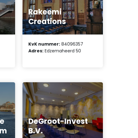
Rakeemi
Creations
KvK nummer:
84096357
Adres:
Edzemaheerd 50
e
DeGroot-Invest
um
B.V.