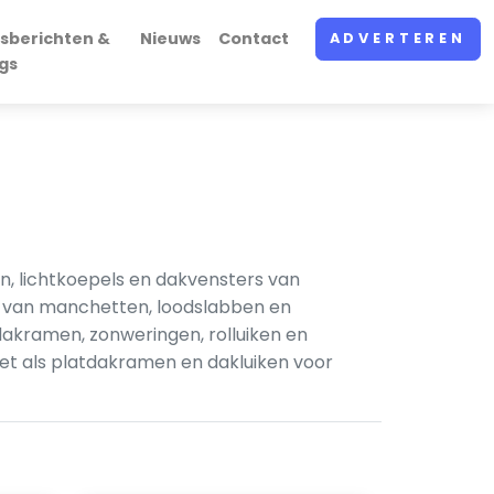
sberichten &
Nieuws
Contact
ADVERTEREN
gs
n, lichtkoepels en dakvensters van
n van manchetten, loodslabben en
akramen, zonweringen, rolluiken en
net als platdakramen en dakluiken voor