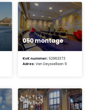
050 montage
KvK nummer:
52963373
Adres:
Van Deyssellaan 9