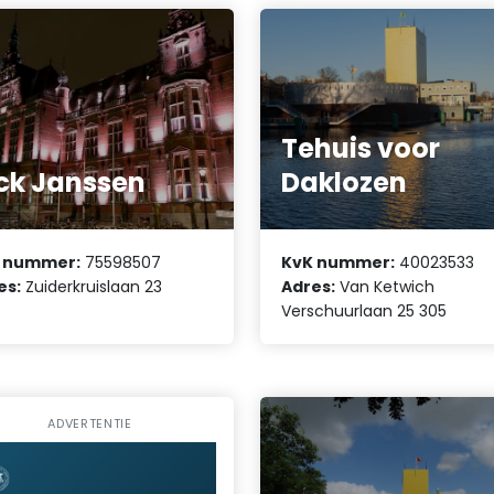
Tehuis voor
ck Janssen
Daklozen
 nummer:
75598507
KvK nummer:
40023533
es:
Zuiderkruislaan 23
Adres:
Van Ketwich
Verschuurlaan 25 305
ADVERTENTIE