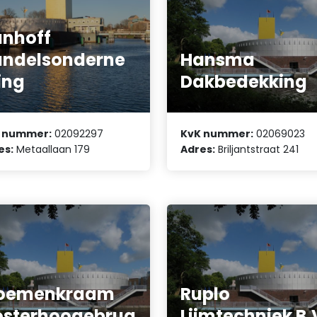
nhoff
ndelsonderne
Hansma
ing
Dakbedekking
 nummer:
02092297
KvK nummer:
02069023
es:
Metaallaan 179
Adres:
Briljantstraat 241
loemenkraam
Ruplo
sterhoogebrug
Lijmtechniek B.