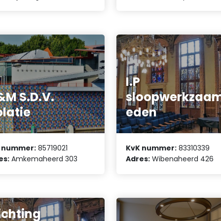
I.P
M S.D.V.
sloopwerkzaa
olatie
eden
 nummer:
85719021
KvK nummer:
83310339
es:
Amkemaheerd 303
Adres:
Wibenaheerd 426
ichting