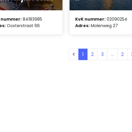
 nummer:
84183985
KvK nummer:
02090254
es:
Oosterstraat 66
Adres:
Molenweg 27
1
2
3
...
2