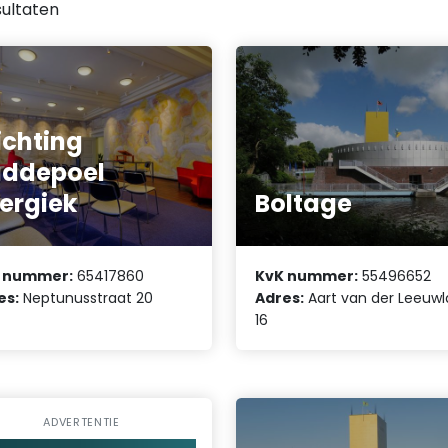
ultaten
ichting
addepoel
ergiek
Boltage
 nummer:
65417860
KvK nummer:
55496652
es:
Neptunusstraat 20
Adres:
Aart van der Leeuw
16
ADVERTENTIE