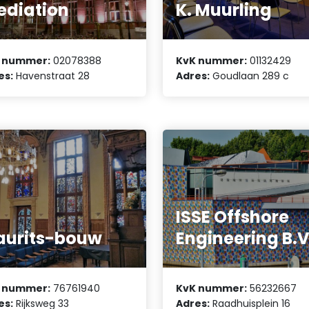
diation
K. Muurling
 nummer:
02078388
KvK nummer:
01132429
es:
Havenstraat 28
Adres:
Goudlaan 289 c
ISSE Offshore
urits-bouw
Engineering B.V
 nummer:
76761940
KvK nummer:
56232667
es:
Rijksweg 33
Adres:
Raadhuisplein 16