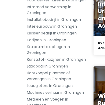
Hoogwerker huren in Groningen
In
Infrarood verwarming in
Ur
Groningen
an
Installatiebedrijf in Groningen
As
Interieurbouw in Groningen
Klussenbedrijf in Groningen
Kozijnen in Groningen
KvK
Kruipruimte ophogen in
Adr
Groningen
Kunststof-Kozijnen in Groningen
Laadpaal in Groningen
Lichtkoepel plaatsen of
vervangen in Groningen
Loodgieters in Groningen
Machines verhuur in Groningen
W
Metselen en voegen in
Ru