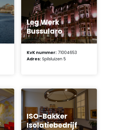
Leg Werk
Bussularo
KvK nummer:
71004653
Adres:
Spilsluizen 5
ISO-Bakker
f
Isolatiebedrijf