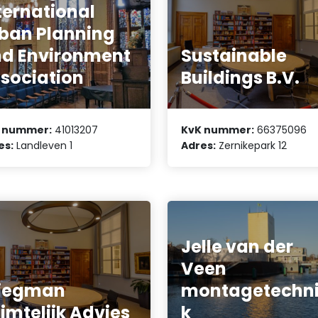
ternational
ban Planning
d Environment
Sustainable
sociation
Buildings B.V.
 nummer:
41013207
KvK nummer:
66375096
es:
Landleven 1
Adres:
Zernikepark 12
Jelle van der
Veen
iegman
montagetechn
imtelijk Advies
k