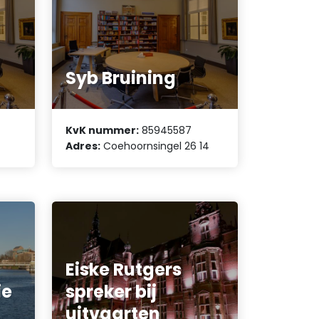
Syb Bruining
KvK nummer:
85945587
Adres:
Coehoornsingel 26 14
Eiske Rutgers
ie
spreker bij
uitvaarten