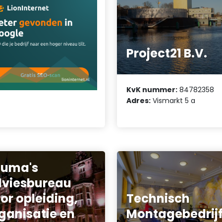
Project21 B.V.
KvK nummer:
84782358
Adres:
Vismarkt 5 a
ouma's
viesbureau
or opleiding,
Technisch
ganisatie en
Montagebedrij