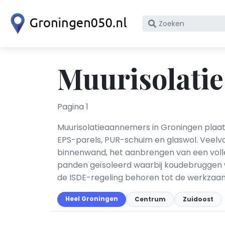
Zoek
op
bedrijfsnaam
of
Muurisolatie
KvK
nummer
Pagina 1
Muurisolatieaannemers in Groningen plaat
EPS-parels, PUR-schuim en glaswol. Veelvo
binnenwand, het aanbrengen van een volle
panden geïsoleerd waarbij koudebruggen 
de ISDE-regeling behoren tot de werkza
Heel Groningen
Centrum
Zuidoost