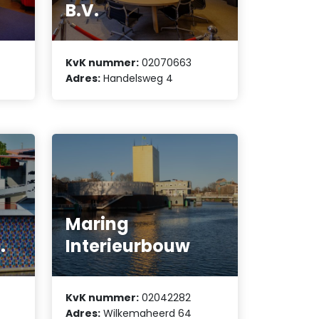
B.V.
KvK nummer:
02070663
Adres:
Handelsweg 4
Maring
.
Interieurbouw
KvK nummer:
02042282
Adres:
Wilkemaheerd 64