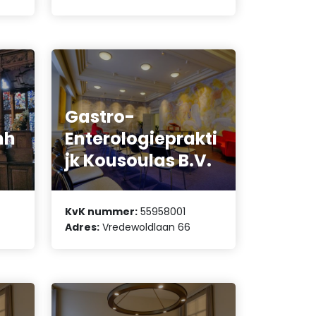
Gastro-
mh
Enterologieprakti
jk Kousoulas B.V.
KvK nummer:
55958001
Adres:
Vredewoldlaan 66