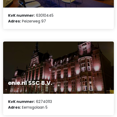
KvK nummer:
63010445
Adres:
Peizerweg 97
enie.nl SSC B.V.
KvK nummer:
62740113
Adres:
Eemsgolaan 5