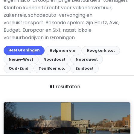
eigen risico-afkoop en jonge bestuurders-toeslagen.
Klanten kunnen terecht voor vakantieverhuur,
zakenreis, schadeauto-vervanging en
verhuistransport. Bekende spelers zijn Hertz, Avis,
Budget, Europcar en Sixt, naast lokale
verhuurbedrijven in Groningen.
Heel Groningen
Helpman e.o.
Hoogkerk e.o.
Nieuw-West
Noordoost
Noordwest
Oud-Zuid
Ten Boer e.o.
Zuidoost
81
resultaten