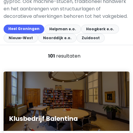
gyproc. Ook machine-stucen, traditioneel handwerk
en het aanbrengen van structuurlagen of
decoratieve afwerkingen behoren tot het vakgebied.
Heel Groningen
Helpman e.o.
Hoogkerk e.o.
Nieuw-West
Noorddijk e.o.
Zuidoost
101
resultaten
Klusbedrijf Balentina