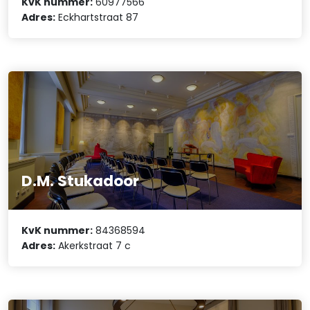
KvK nummer:
60977566
Adres:
Eckhartstraat 87
D.M. Stukadoor
KvK nummer:
84368594
Adres:
Akerkstraat 7 c