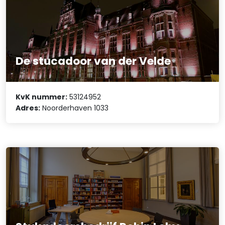
De stucadoor van der Velde
KvK nummer:
53124952
Adres:
Noorderhaven 1033