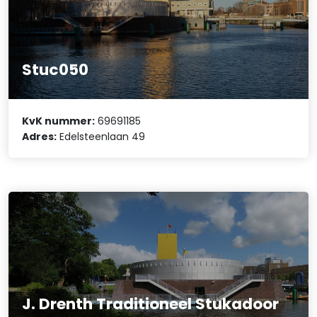
Stuc050
KvK nummer:
69691185
Adres:
Edelsteenlaan 49
J. Drenth Traditioneel Stukadoor