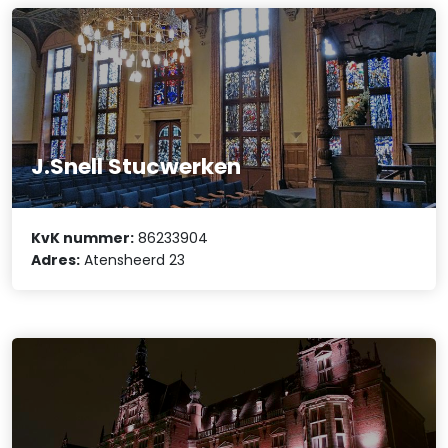
J.Snell Stucwerken
KvK nummer:
86233904
Adres:
Atensheerd 23