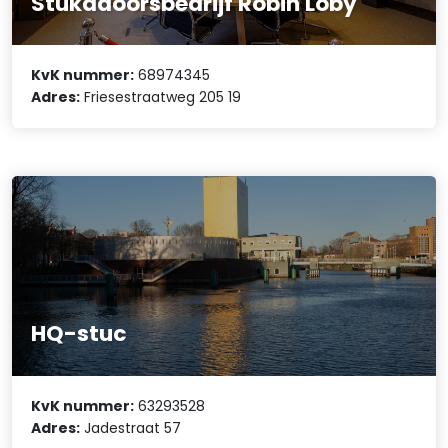
Stukadoorsbedrijf Robin Loby
KvK nummer:
68974345
Adres:
Friesestraatweg 205 19
HQ-stuc
KvK nummer:
63293528
Adres:
Jadestraat 57