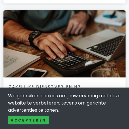
ZAKELIJKE DIENSTVERLENING
Boekhouder zzp in Groningen: grip op
We gebruiken cookies om jouw ervaring met deze
website te verbeteren, tevens om gerichte
je cijfers, rust in je hoofd
advertenties te tonen.
16 februari 2026
ACCEPTEREN
Vraag je je af of je administratie nog klopt, of je niet te