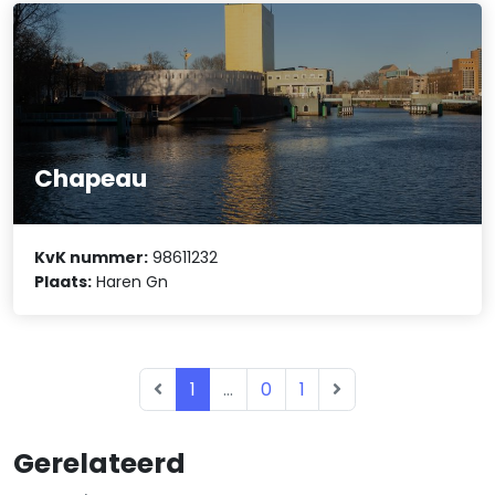
Chapeau
KvK nummer:
98611232
Plaats:
Haren Gn
1
...
0
1
Gerelateerd