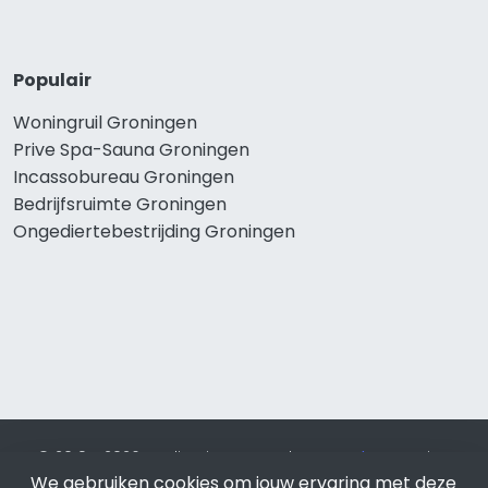
Populair
Woningruil Groningen
Prive Spa-Sauna Groningen
Incassobureau Groningen
Bedrijfsruimte Groningen
Ongediertebestrijding Groningen
© 2019 - 2026 Realisatie en SEO door
SEO-bureau
Lion
We gebruiken cookies om jouw ervaring met deze
Internet. Betaal alleen voor bewezen resultaten?
SEO