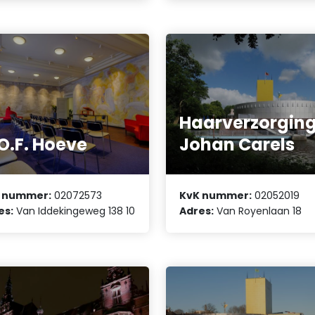
Haarverzorgin
O.F. Hoeve
Johan Carels
 nummer:
02072573
KvK nummer:
02052019
es:
Van Iddekingeweg 138 10
Adres:
Van Royenlaan 18