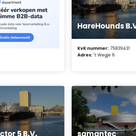
HareHounds B.V
KvK nummer:
75839431
Adres:
't Wegje 6
ctor 5 B.V.
samantec