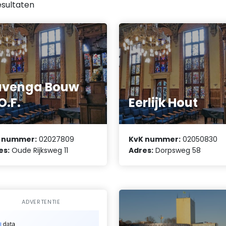
sultaten
avenga Bouw
O.F.
Eerlijk Hout
 nummer:
02027809
KvK nummer:
02050830
es:
Oude Rijksweg 11
Adres:
Dorpsweg 58
ADVERTENTIE