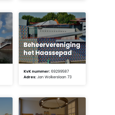
g
Beheervereniging
het Haassepad
KvK nummer:
69299587
Adres:
Jan Wolkerslaan 73