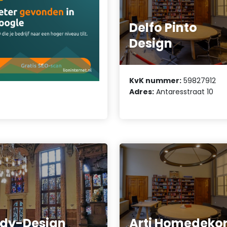
Delfo Pinto
Design
KvK nummer:
59827912
Adres:
Antaresstraat 10
jdy-Design
Arti Homedeko