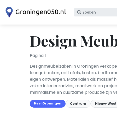
Zoek
op
bedrijfsnaam
of
Design Meub
KvK
nummer
Pagina 1
Designmeubelzaken in Groningen verkopen
loungebanken, eettafels, kasten, bedfram
eigen ontwerpen. Materialen als massief ho
zaken interieuradvies, maatwerk en project
minimalisme en duurzame productie zijn ve
Heel Groningen
Centrum
Nieuw-West