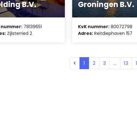
lding B.V.
Groningen B.V.
 nummer:
78139651
KvK nummer:
80072798
es:
Zijlsterried 2
Adres:
Reitdiephaven 157
1
2
3
...
13