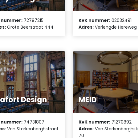
 nummer:
72797215
KvK nummer:
02032491
es:
Grote Beerstraat 444
Adres:
Verlengde Hereweg
afort Design
MEID
 nummer:
74731807
KvK nummer:
71270892
es:
Van Starkenborghstraat
Adres:
Van Starkenborghst
70