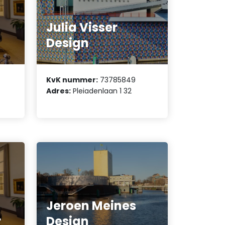
Julia Visser
Design
KvK nummer:
73785849
Adres:
Pleiadenlaan 1 32
Jeroen Meines
r
Design