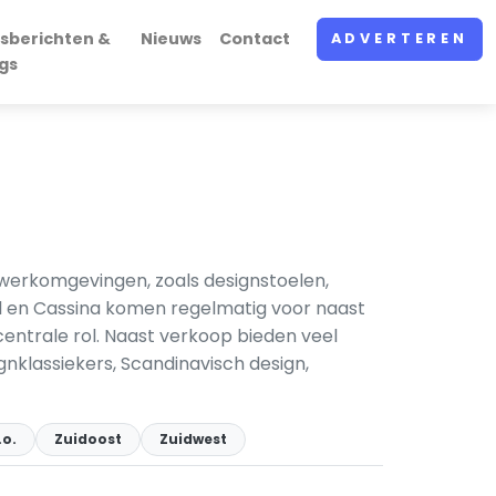
sberichten &
Nieuws
Contact
ADVERTEREN
gs
erkomgevingen, zoals designstoelen,
ll en Cassina komen regelmatig voor naast
centrale rol. Naast verkoop bieden veel
gnklassiekers, Scandinavisch design,
.o.
Zuidoost
Zuidwest