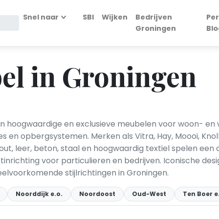
Snel naar
SBI
Wijken
Bedrijven
Per
Groningen
Blo
el in Groningen
 hoogwaardige en exclusieve meubelen voor woon- en w
es en opbergsystemen. Merken als Vitra, Hay, Moooi, Kno
ut, leer, beton, staal en hoogwaardig textiel spelen een 
inrichting voor particulieren en bedrijven. Iconische desi
elvoorkomende stijlrichtingen in Groningen.
Noorddijk e.o.
Noordoost
Oud-West
Ten Boer e