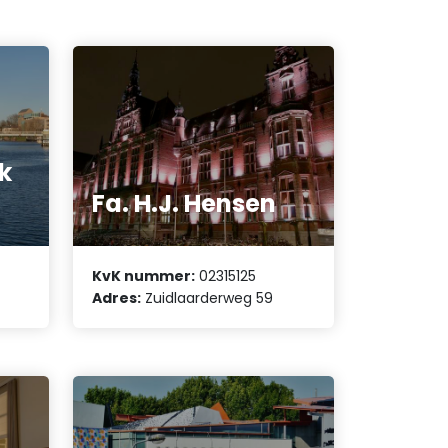
k
Fa. H.J. Hensen
KvK nummer:
02315125
Adres:
Zuidlaarderweg 59