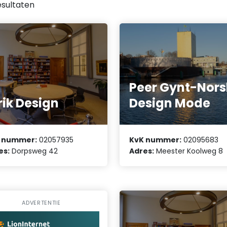
sultaten
Peer Gynt-Nors
rik Design
Design Mode
 nummer:
02057935
KvK nummer:
02095683
es:
Dorpsweg 42
Adres:
Meester Koolweg 8
ADVERTENTIE