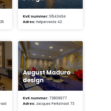
KvK nummer:
51543494
 35
Adres:
Helperveste 42
August Maduro
design
KvK nummer:
73809977
raat
Adres:
Jacques Perkstraat 73