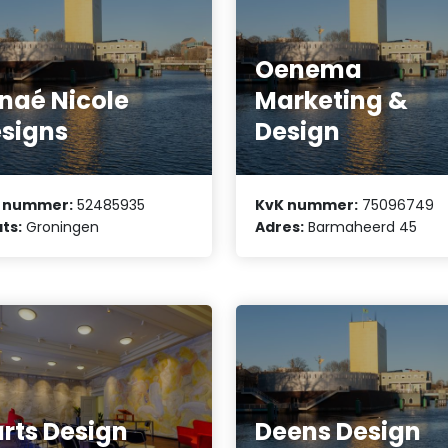
Oenema
naé Nicole
Marketing &
signs
Design
 nummer:
52485935
KvK nummer:
75096749
ts:
Groningen
Adres:
Barmaheerd 45
rts Design
Deens Design