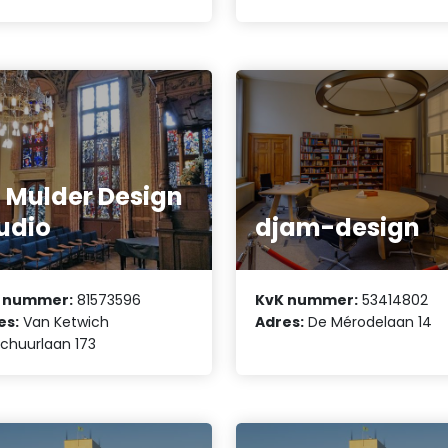
 Mulder Design
udio
djam-design
 nummer:
81573596
KvK nummer:
53414802
es:
Van Ketwich
Adres:
De Mérodelaan 14
chuurlaan 173