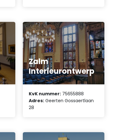
Zalm
Interieurontwerp
KvK nummer:
75655888
Adres:
Geerten Gossaertlaan
28