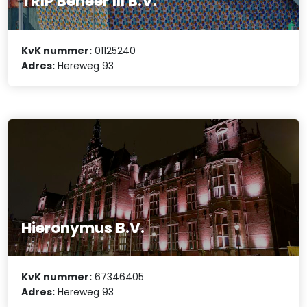
TRIP Beheer III B.V.
KvK nummer:
01125240
Adres:
Hereweg 93
Hieronymus B.V.
KvK nummer:
67346405
Adres:
Hereweg 93