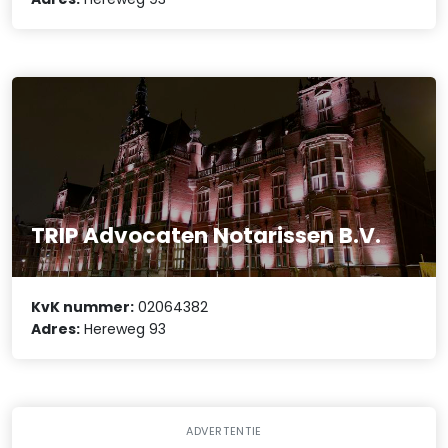
TRIP Advocaten Notarissen B.V.
KvK nummer:
02064382
Adres:
Hereweg 93
ADVERTENTIE