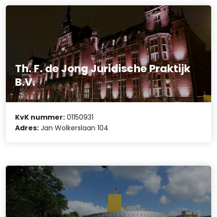
Th. F. de Jong Juridische Praktijk
B.V.
KvK nummer:
01150931
Adres:
Jan Wolkerslaan 104