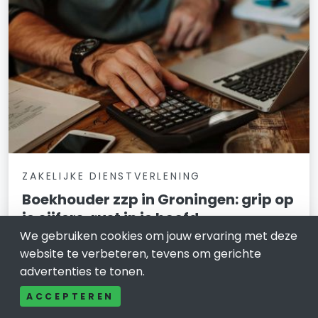
ZAKELIJKE DIENSTVERLENING
Boekhouder zzp in Groningen: grip op
je cijfers, rust in je hoofd
We gebruiken cookies om jouw ervaring met deze
16 februari 2026
website te verbeteren, tevens om gerichte
advertenties te tonen.
Vraag je je af of je administratie nog klopt, of je niet te
veel belasting betaalt en of je financieel wel de juiste
ACCEPTEREN
keuzes maakt? Als zzp’er in Groningen bouw je aan je