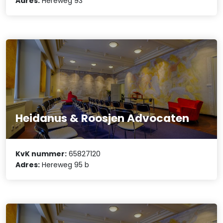
Adres:
Hereweg 93
Heidanus & Roosjen Advocaten
KvK nummer:
65827120
Adres:
Hereweg 95 b