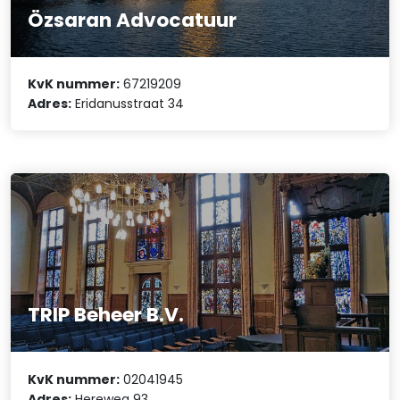
Özsaran Advocatuur
KvK nummer:
67219209
Adres:
Eridanusstraat 34
TRIP Beheer B.V.
KvK nummer:
02041945
Adres:
Hereweg 93