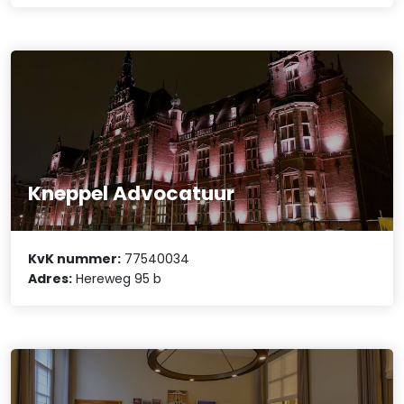
Kneppel Advocatuur
KvK nummer:
77540034
Adres:
Hereweg 95 b