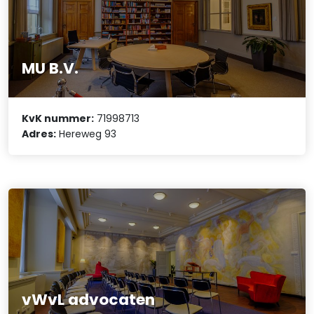
MU B.V.
KvK nummer:
71998713
Adres:
Hereweg 93
vWvL advocaten