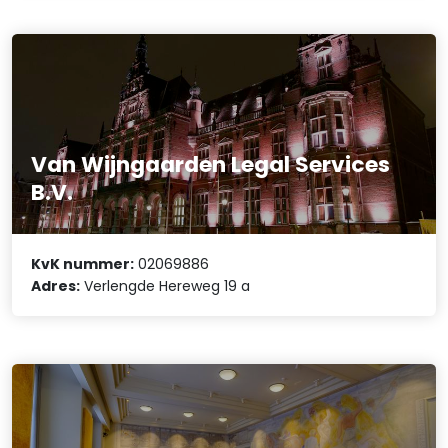
Van Wijngaarden Legal Services
B.V.
KvK nummer:
02069886
Adres:
Verlengde Hereweg 19 a