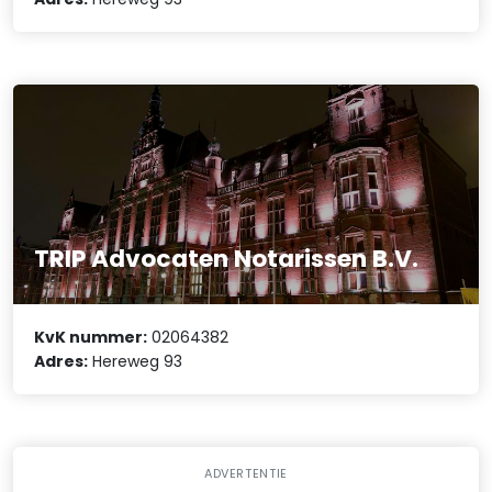
TRIP Advocaten Notarissen B.V.
KvK nummer:
02064382
Adres:
Hereweg 93
ADVERTENTIE