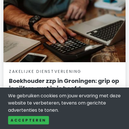
ZAKELIJKE DIENSTVERLENING
Boekhouder zzp in Groningen: grip op
je cijfers, rust in je hoofd
We gebruiken cookies om jouw ervaring met deze
16 februari 2026
website te verbeteren, tevens om gerichte
advertenties te tonen.
Vraag je je af of je administratie nog klopt, of je niet te
veel belasting betaalt en of je financieel wel de juiste
ACCEPTEREN
keuzes maakt? Als zzp’er in Groningen bouw je aan je