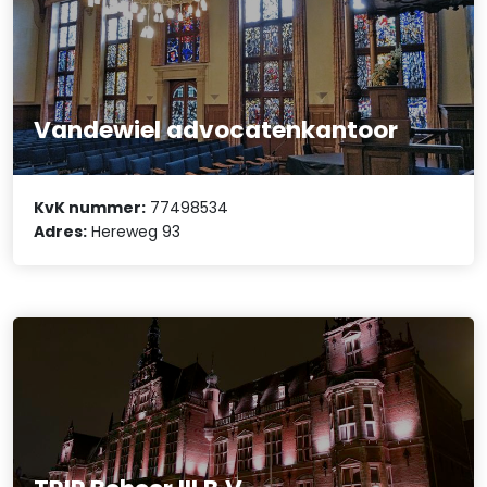
Vandewiel advocatenkantoor
KvK nummer:
77498534
Adres:
Hereweg 93