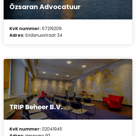
Özsaran Advocatuur
KvK nummer:
67219209
Adres:
Eridanusstraat 34
TRIP Beheer B.V.
KvK nummer:
02041945
Adres:
Hereweg 93