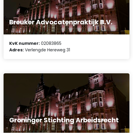
Breuker Advocatenpraktijk B.V.
KvK nummer:
02083865
Adres:
Verlengde Hereweg 31
Groninger Stichting Arbeidsrecht