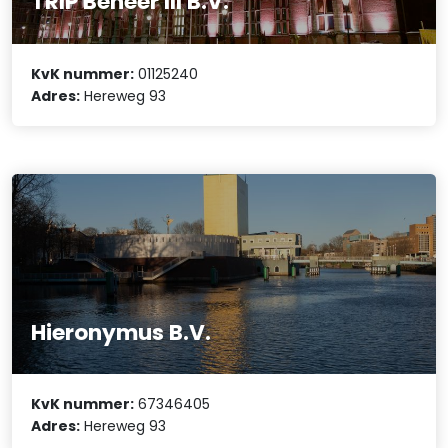
TRIP Beheer III B.V.
KvK nummer:
01125240
Adres:
Hereweg 93
Hieronymus B.V.
KvK nummer:
67346405
Adres:
Hereweg 93