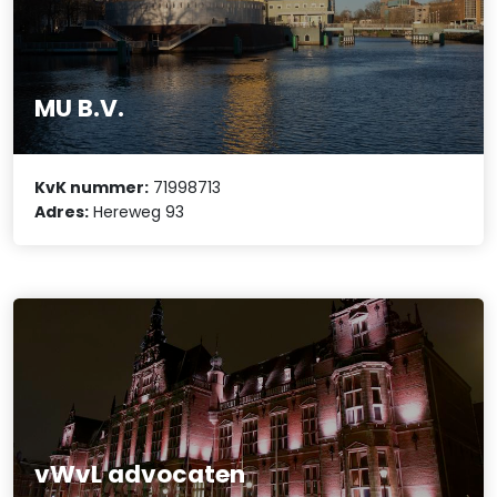
MU B.V.
KvK nummer:
71998713
Adres:
Hereweg 93
vWvL advocaten