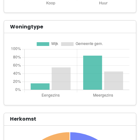
Buikdanseres Samiera
Parkweg 29
Buikema Belastingen
Woningtype
Oosterhaven 9
Bureau Lagro B.V.
Leonard Springerlaan 35 MyOffice Stadspark 5e verdieping
Christian Lukes
Lingestraat 24
Coachbureau Thomas
Verlengde Nieuwstraat 29
Codeclan B.V.
Griffeweg 4
Herkomst
deB
Leonard Springerlaan 35