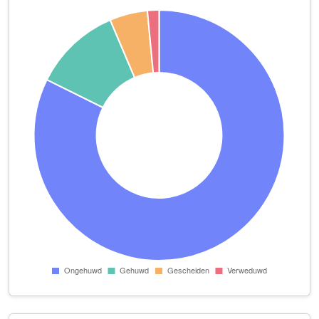
Happy Ship B.V.
Viaductstraat 3 8 Studio 8A
Happy Ship Studio
Viaductstraat 3 8 unit 8A
Hoitsema Labels B.V.
Peizerweg 138
Holstein Restauratie Architectuur B.V.
Rabenhauptstraat 65 Unit 1
Huisartsenpraktijk Oosterpoort
Griffeweg 7
Kinderconsulent Groningen
Grunostraat 13
Kroeg van Klaas
Oosterweg 26