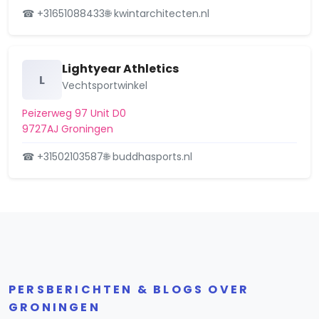
omgevingsvergunning reguliere
☎ +31651088433
🌐 kwintarchitecten.nl
procedure (verlee…
Van der Waalsstraat 5, 9727HT Groningen
13 februari 2026
Lightyear Athletics
L
Vechtsportwinkel
Peizerweg 97 Unit D0
9727AJ Groningen
☎ +31502103587
🌐 buddhasports.nl
PERSBERICHTEN & BLOGS OVER
GRONINGEN