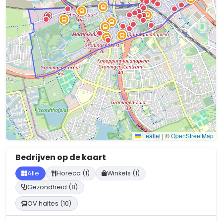
Leaflet
|
©
OpenStreetMap
Bedrijven op de kaart
Alle
Horeca (1)
Winkels (1)
Gezondheid (8)
OV haltes (10)