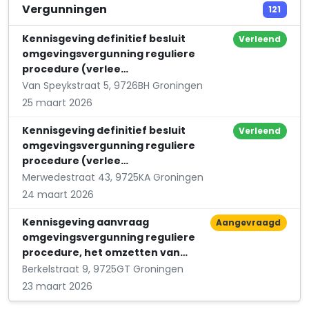
Logopediepraktijk Brandenburg
Vergunningen
121
Fongersplaats 147
Kennisgeving definitief besluit
Verleend
omgevingsvergunning reguliere
procedure (verlee…
Van Speykstraat 5, 9726BH Groningen
25 maart 2026
Kennisgeving definitief besluit
Verleend
omgevingsvergunning reguliere
procedure (verlee…
Merwedestraat 43, 9725KA Groningen
24 maart 2026
Kennisgeving aanvraag
Aangevraagd
omgevingsvergunning reguliere
procedure, het omzetten van…
Berkelstraat 9, 9725GT Groningen
23 maart 2026