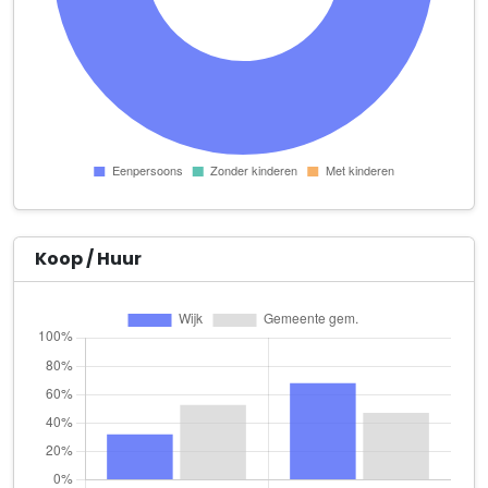
ACG Construct
Peizerweg 97 B11
Advocatenkantoor Swart
Merwedestraat 43
Algemeen Groninger Persbureau Tammeling B.V.
Rabenhauptstraat 33
All In Financial
Boermandestraat 24
Koop / Huur
Artalom
Jan Goeverneurstraat 32 a
Back to code B.V.
Europaweg 31
bijTRUUS
Merwedestraat 54