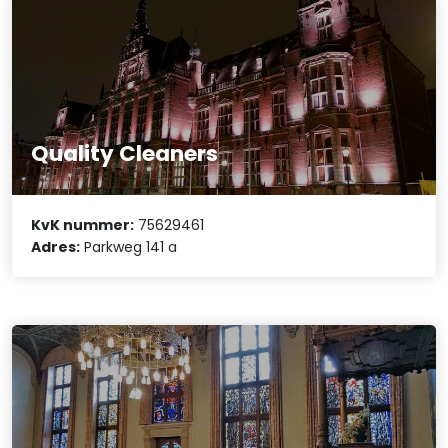
Quality Cleaners
KvK nummer:
75629461
Adres:
Parkweg 141 a