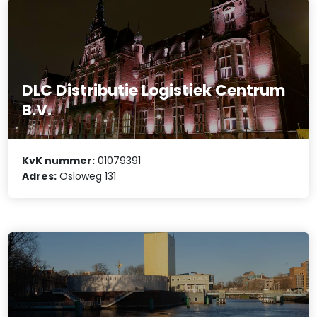
DLC Distributie Logistiek Centrum
B.V.
KvK nummer:
01079391
Adres:
Osloweg 131