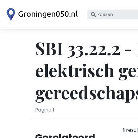
Zoek
op
bedrijfsnaam
of
SBI 33.22.2 -
KvK
nummer
elektrisch g
gereedschap
Pagina 1
1
resul
Gerelateerd