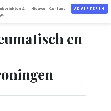
sberichten &
Nieuws
Contact
ADVERTEREN
gs
pneumatisch en
roningen