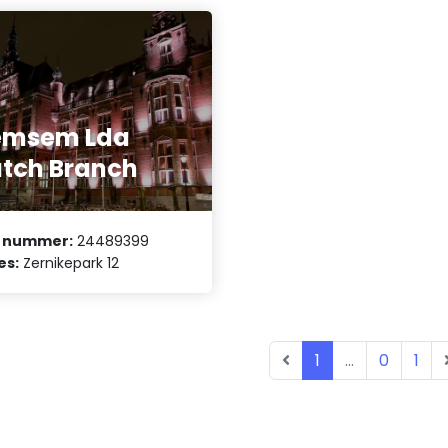
emsem Lda
tch Branch
 nummer:
24489399
es:
Zernikepark 12
1
...
0
1