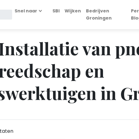
Snel naar
SBI
Wijken
Bedrijven
Per
Groningen
Blo
 Installatie van 
ereedschap en
swerktuigen in G
taten