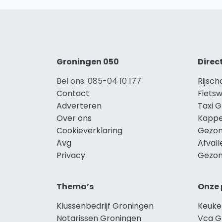
Groningen 050
Direc
Bel ons: 085-04 10 177
Rijsc
Contact
Fiets
Adverteren
Taxi 
Over ons
Kappe
Cookieverklaring
Gezon
Avg
Afval
Privacy
Gezon
Thema’s
Onze 
Klussenbedrijf Groningen
Keuke
Notarissen Groningen
Vca G