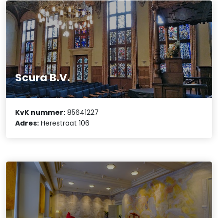
Scura B.V.
KvK nummer:
85641227
Adres:
Herestraat 106