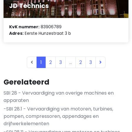
JD Technics
KvK nummer:
83906789
Adres:
Eerste Hunzestraat 3 b
1
2
3
...
2
3
Gerelateerd
SBI 28 - Vervaardiging van overige machines en
apparaten
-SBI 28.1 - Vervaardiging van motoren, turbines,
pompen, compressoren, appendages en
drijfwerkelementen