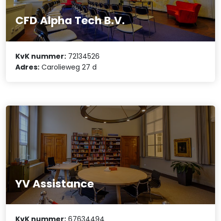
CFD Alpha Tech B.V.
KvK nummer:
72134526
Adres:
Carolieweg 27 d
YV Assistance
KvK nummer:
67634494