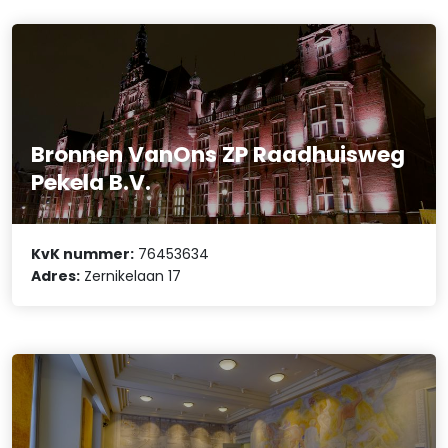
Bronnen VanOns ZP Raadhuisweg
Pekela B.V.
KvK nummer:
76453634
Adres:
Zernikelaan 17