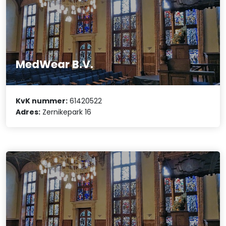
MedWear B.V.
KvK nummer:
61420522
Adres:
Zernikepark 16