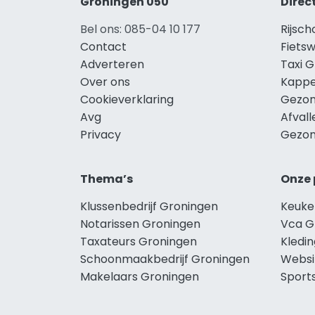
Groningen 050
Direc
Bel ons: 085-04 10 177
Rijsc
Contact
Fiets
Adverteren
Taxi 
Over ons
Kappe
Cookieverklaring
Gezon
Avg
Afval
Privacy
Gezon
Thema’s
Onze 
Klussenbedrijf Groningen
Keuke
Notarissen Groningen
Vca G
Taxateurs Groningen
Kledi
Schoonmaakbedrijf Groningen
Websi
Makelaars Groningen
Sport