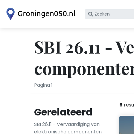
Zoek
op
bedrijfsnaam
of
SBI 26.11 - 
KvK
nummer
componenten
Pagina 1
6
resu
Gerelateerd
SBI 26.11 - Vervaardiging van
elektronische componenten