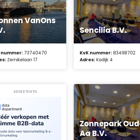
onnen VanOns
V.
Sencilia B.V.
 nummer:
73740470
KvK nummer:
83498702
es:
Zernikelaan 17
Adres:
Kadijk 4
ADVERTENTIE
Zonnepark Oud
Aa B.V.