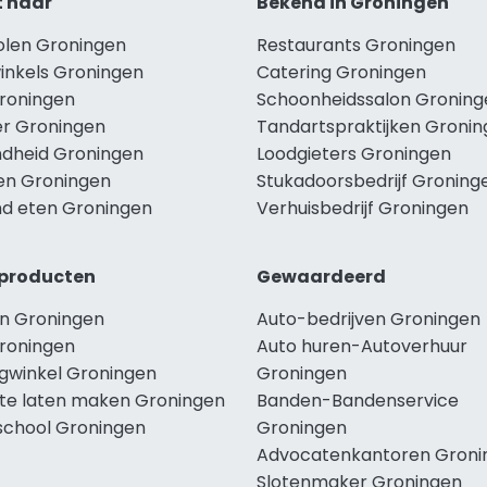
t naar
Bekend in Groningen
holen Groningen
Restaurants Groningen
winkels Groningen
Catering Groningen
Groningen
Schoonheidssalon Groning
r Groningen
Tandartspraktijken Groni
dheid Groningen
Loodgieters Groningen
len Groningen
Stukadoorsbedrijf Groning
d eten Groningen
Verhuisbedrijf Groningen
producten
Gewaardeerd
n Groningen
Auto-bedrijven Groningen
roningen
Auto huren-Autoverhuur
ngwinkel Groningen
Groningen
te laten maken Groningen
Banden-Bandenservice
school Groningen
Groningen
Advocatenkantoren Groni
Slotenmaker Groningen