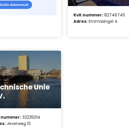
KvK nummer:
82746745
Adres:
Emmasingel 4
chnische Unie
V.
 nummer:
33235014
es:
Jeverweg 13