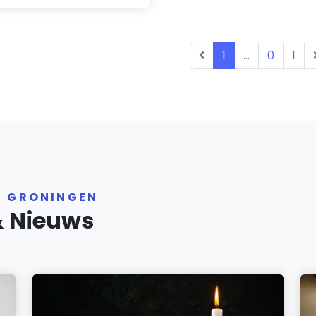
1
...
0
1
R GRONINGEN
& Nieuws