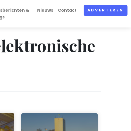
sberichten &
Nieuws
Contact
ADVERTEREN
gs
elektronische