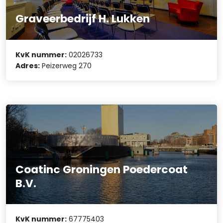
Graveerbedrijf H. Lukken
KvK nummer:
02026733
Adres:
Peizerweg 270
Coatinc Groningen Poedercoat
B.V.
KvK nummer:
67775403