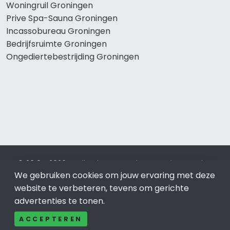
Woningruil Groningen
Prive Spa-Sauna Groningen
Incassobureau Groningen
Bedrijfsruimte Groningen
Ongediertebestrijding Groningen
© 2019 - 2026 Realisatie en SEO door
SEO-bureau
Lion
Internet. Betaal alleen voor bewezen resultaten?
SEO
We gebruiken cookies om jouw ervaring met deze
optimalisatie No Cure No Pay
.
Groningen
is onderdeel van
website te verbeteren, tevens om gerichte
Lion Internet.
advertenties te tonen.
Beeldcredits
ACCEPTEREN