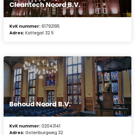
Cleantech Noord B.V.
KvK nummer:
61792195
Adres:
Kattegat 32 5
Behoud Noord B.V.
KvK nummer:
02043141
Adres:
Gotenburgweg 32