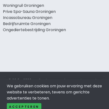
Woningruil Groningen
Prive Spa-Sauna Groningen
Incassobureau Groningen
Bedrijfsruimte Groningen
Ongediertebestrijding Groningen
© 2019 - 2026 Realisatie en SEO door
SEO-bureau
Lion
We gebruiken cookies om jouw ervaring met deze
Internet. Betaal alleen voor bewezen resultaten?
SEO
optimalisatie No Cure No Pay
.
Groningen
is onderdeel van
website te verbeteren, tevens om gerichte
Lion Internet.
advertenties te tonen.
Beeldcredits
ACCEPTEREN