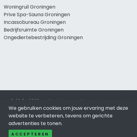
Woningruil Groningen
Prive Spa-Sauna Groningen
Incassobureau Groningen
Bedrijfsruimte Groningen
Ongediertebestrijding Groningen
© 2019 - 2026 Realisatie en SEO door
SEO-bureau
Lion
We gebruiken cookies om jouw ervaring met deze
Internet. Betaal alleen voor bewezen resultaten?
SEO
optimalisatie No Cure No Pay
.
Groningen
is onderdeel van
website te verbeteren, tevens om gerichte
Lion Internet.
advertenties te tonen.
Beeldcredits
ACCEPTEREN