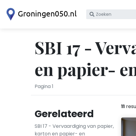
Zoek
op
bedrijfsnaam
of
SBI 17 - Ver
KvK
nummer
en papier- e
Pagina 1
11
resu
Gerelateerd
SBI 17 - Vervaardiging van papier,
karton en papier- en