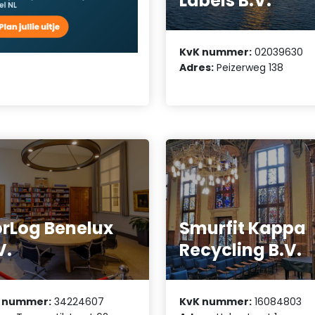
Labels B.V.
KvK nummer:
02039630
Adres:
Peizerweg 138
rLog Benelux
Smurfit Kappa
V.
Recycling B.V.
 nummer:
34224607
KvK nummer:
16084803