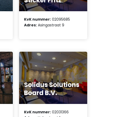
Sticker Fritz
KvK nummer:
02095685
Adres:
Asingastraat 9
Solidus Solutions
Board B.V.
KvK nummer:
02031366