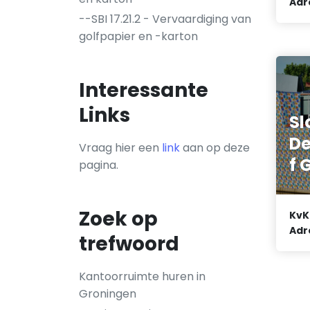
Adr
--SBI 17.21.2 - Vervaardiging van
golfpapier en -karton
Interessante
Links
Sl
De
Vraag hier een
link
aan op deze
f 
pagina.
Zoek op
KvK
Adr
trefwoord
Kantoorruimte huren in
Groningen