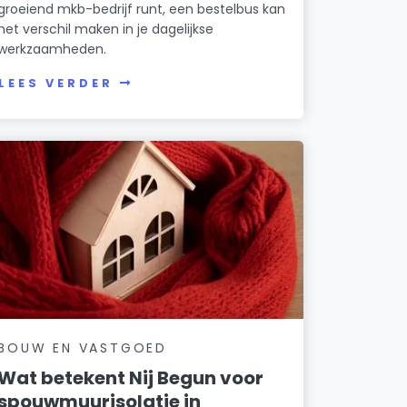
groeiend mkb-bedrijf runt, een bestelbus kan
het verschil maken in je dagelijkse
werkzaamheden.
LEES VERDER
BOUW EN VASTGOED
Wat betekent Nij Begun voor
spouwmuurisolatie in