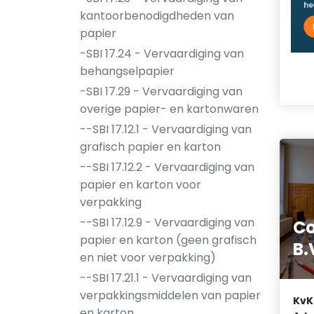
kantoorbenodigdheden van
papier
-SBI 17.24 - Vervaardiging van
behangselpapier
-SBI 17.29 - Vervaardiging van
overige papier- en kartonwaren
--SBI 17.12.1 - Vervaardiging van
grafisch papier en karton
--SBI 17.12.2 - Vervaardiging van
papier en karton voor
verpakking
--SBI 17.12.9 - Vervaardiging van
Co
papier en karton (geen grafisch
B.
en niet voor verpakking)
--SBI 17.21.1 - Vervaardiging van
verpakkingsmiddelen van papier
KvK
en karton