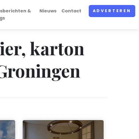
sberichten &
Nieuws
Contact
ADVERTEREN
gs
ier, karton
 Groningen