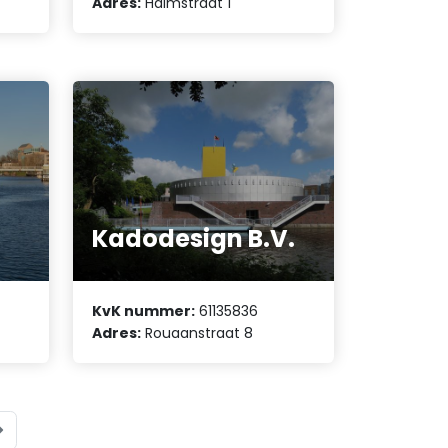
Adres:
Halmstraat 1
Kadodesign B.V.
KvK nummer:
61135836
Adres:
Rouaanstraat 8