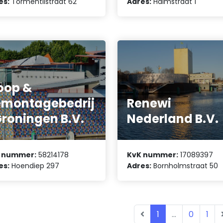
es:
Tormentilstraat 62
Adres:
Halmstraat 1
oop &
montagebedrij
Renewi
Groningen B.V.
Nederland B.V.
 nummer:
58214178
KvK nummer:
17089397
es:
Hoendiep 297
Adres:
Bornholmstraat 50
1
...
0
1