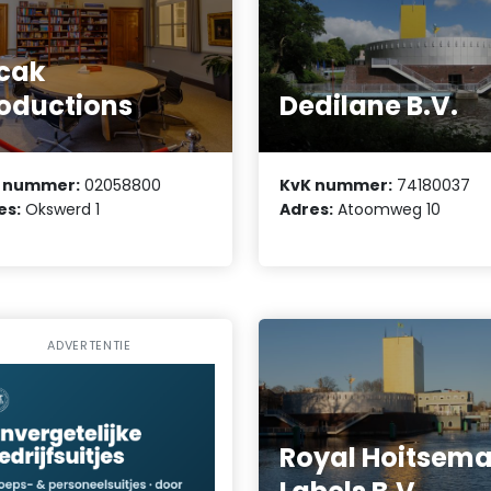
cak
oductions
Dedilane B.V.
 nummer:
02058800
KvK nummer:
74180037
es:
Okswerd 1
Adres:
Atoomweg 10
ADVERTENTIE
Royal Hoitsem