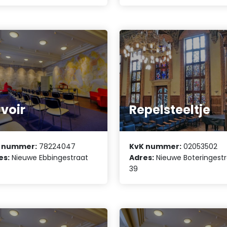
voir
Repelsteeltje
 nummer:
78224047
KvK nummer:
02053502
es:
Nieuwe Ebbingestraat
Adres:
Nieuwe Boteringest
39