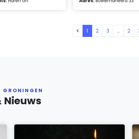
ts:
Haren Gn
Adres:
Boelemaheerd 33
1
2
3
...
2
R GRONINGEN
& Nieuws