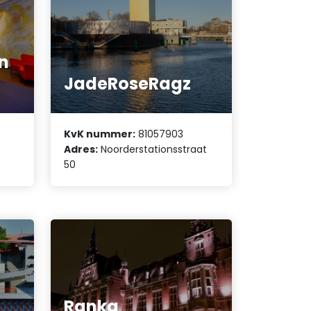
n
JadeRoseRagz
KvK nummer:
81057903
Adres:
Noorderstationsstraat
50
Ranka