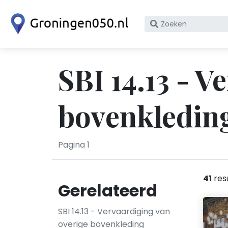
Zoek
op
bedrijfsnaam
of
SBI 14.13 - V
KvK
nummer
bovenkledin
Pagina 1
41
res
Gerelateerd
SBI 14.13 - Vervaardiging van
overige bovenkleding