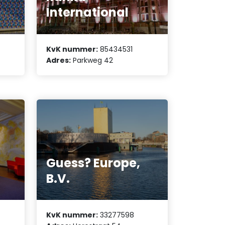
International
KvK nummer:
85434531
Adres:
Parkweg 42
Guess? Europe,
B.V.
KvK nummer:
33277598