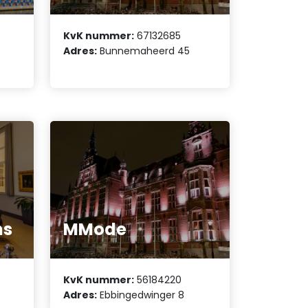
KvK nummer:
67132685
Adres:
Bunnemaheerd 45
ns
MMode
KvK nummer:
56184220
Adres:
Ebbingedwinger 8