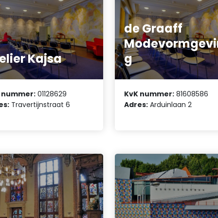
de Graaff
Modevormgevi
elier Kajsa
g
 nummer:
01128629
KvK nummer:
81608586
es:
Travertijnstraat 6
Adres:
Arduinlaan 2