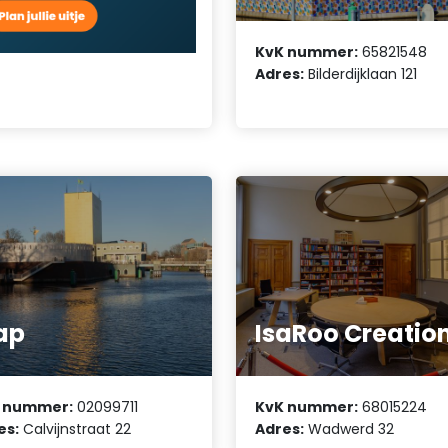
KvK nummer:
65821548
Adres:
Bilderdijklaan 121
ap
IsaRoo Creatio
 nummer:
02099711
KvK nummer:
68015224
es:
Calvijnstraat 22
Adres:
Wadwerd 32