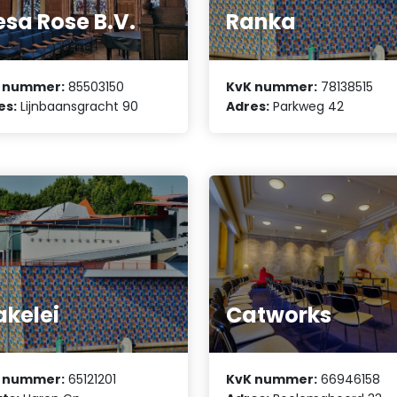
sa Rose B.V.
Ranka
 nummer:
85503150
KvK nummer:
78138515
es:
Lijnbaansgracht 90
Adres:
Parkweg 42
kelei
Catworks
 nummer:
65121201
KvK nummer:
66946158