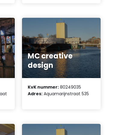
MC creative
design
KvK nummer:
80249035
raat
Adres:
Aquamarijnstraat 535