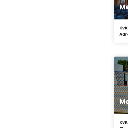
Me
KvK
Adr
Ma
KvK