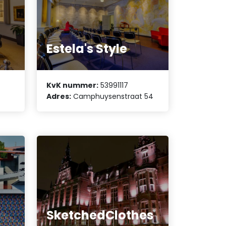
Estela's Style
KvK nummer:
53991117
Adres:
Camphuysenstraat 54
SketchedClothes