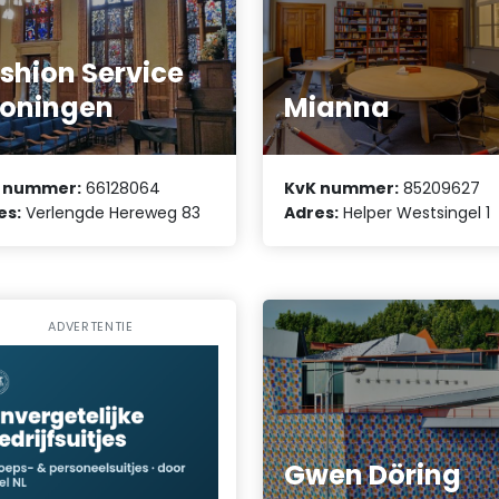
shion Service
oningen
Mianna
 nummer:
66128064
KvK nummer:
85209627
es:
Verlengde Hereweg 83
Adres:
Helper Westsingel 1
ADVERTENTIE
Gwen Döring