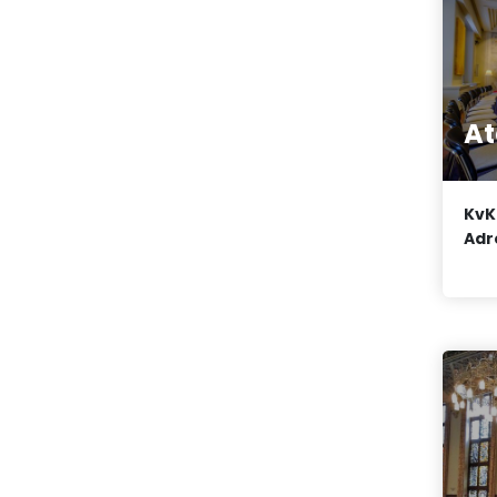
At
KvK
Adr