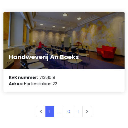
Handweverij An Boeks
KvK nummer:
71351019
Adres:
Hortensialaan 22
1
...
0
1