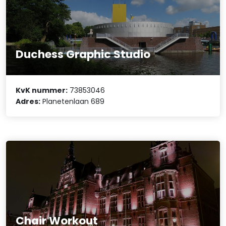
Duchess Graphic Studio
KvK nummer:
73853046
Adres:
Planetenlaan 689
Chair Workout