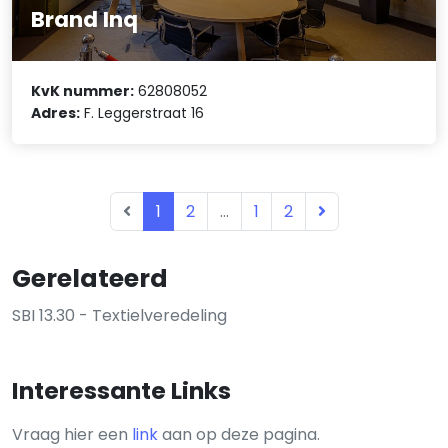
Brand Inq
KvK nummer:
62808052
Adres:
F. Leggerstraat 16
1
2
...
1
2
Gerelateerd
SBI 13.30 - Textielveredeling
Interessante Links
Vraag hier een
link
aan op deze pagina.