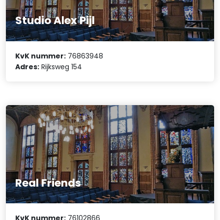
Studio Alex Pijl
KvK nummer:
76863948
Adres:
Rijksweg 154
Real Friends
KvK nummer:
76102866