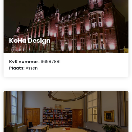
KoHa Design
KvK nummer:
66987881
Plaats:
Assen