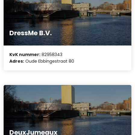
DressMe B.V.
KvK nummer:
82958343
Adres:
Oude Ebbingestraat 80
DeuxJumeaux