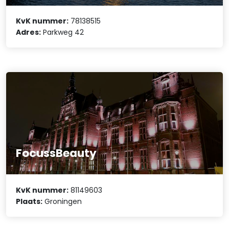
KvK nummer:
78138515
Adres:
Parkweg 42
FocussBeauty
KvK nummer:
81149603
Plaats:
Groningen