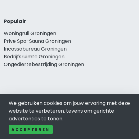
Populair
Woningruil Groningen
Prive Spa-Sauna Groningen
Incassobureau Groningen
Bedrijfsruimte Groningen
Ongediertebestrijding Groningen
We gebruiken cookies om jouw ervaring met deze
website te verbeteren, tevens om gerichte
advertenties te tonen.
© 2019 - 2026 Realisatie en SEO door
SEO-bureau
Lion
ACCEPTEREN
Internet. Betaal alleen voor bewezen resultaten?
SEO