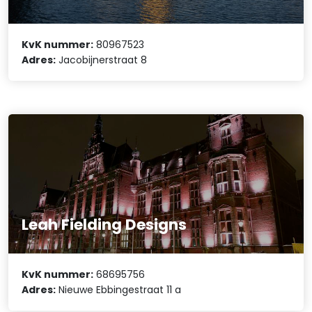
KvK nummer:
80967523
Adres:
Jacobijnerstraat 8
Leah Fielding Designs
KvK nummer:
68695756
Adres:
Nieuwe Ebbingestraat 11 a