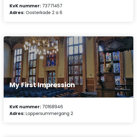
KvK nummer:
73771457
Adres:
Oosterkade 2 a 6
My First Impression
KvK nummer:
70168946
Adres:
Loppersummergang 2