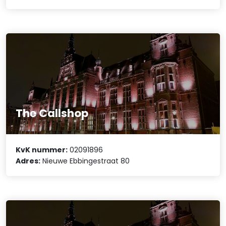
The Callshop
KvK nummer:
02091896
Adres:
Nieuwe Ebbingestraat 80