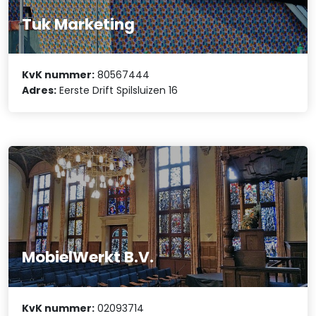
Tuk Marketing
KvK nummer:
80567444
Adres:
Eerste Drift Spilsluizen 16
MobielWerkt B.V.
KvK nummer:
02093714