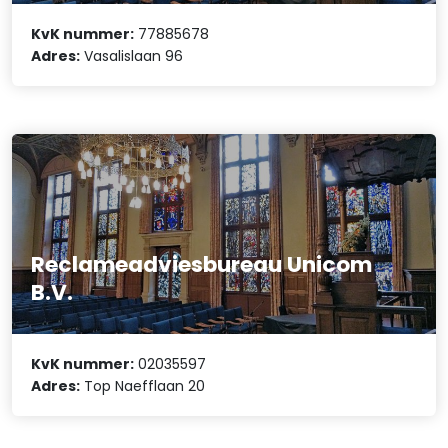
KvK nummer:
77885678
Adres:
Vasalislaan 96
Reclameadviesbureau Unicom
B.V.
KvK nummer:
02035597
Adres:
Top Naefflaan 20