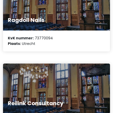
Ragdoll Nails
KvK nummer:
73770094
Plaats:
Utrecht
Reilink Consultancy