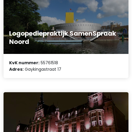
Logopediepraktijk SamenSpraak
Noord
KvK nummer:
55761518
Adres:
Gaykingastraat 17