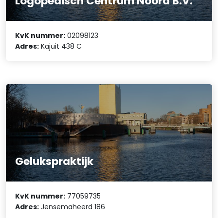
Logopedisch Centrum Noord B.V.
KvK nummer:
02098123
Adres:
Kajuit 438 C
Gelukspraktijk
KvK nummer:
77059735
Adres:
Jensemaheerd 186