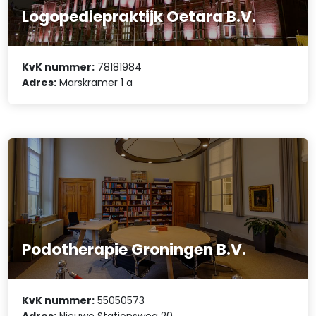
Logopediepraktijk Oetara B.V.
KvK nummer:
78181984
Adres:
Marskramer 1 a
Podotherapie Groningen B.V.
KvK nummer:
55050573
Adres:
Nieuwe Stationsweg 20