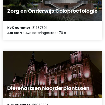
Zorg en Onderwijs Coloproctologie
KvK nummer:
81787391
Adres:
Nieuwe Boteringestraat 76 a
Dierenartsen Noorderplantsoen