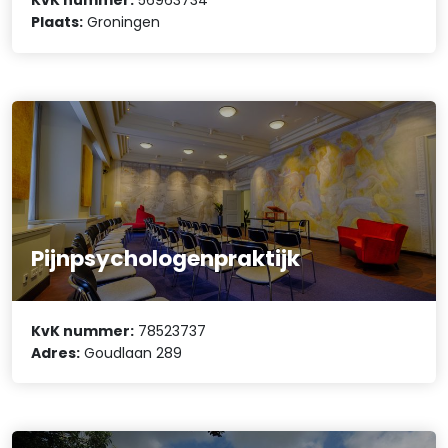
KvK nummer:
56963734
Plaats:
Groningen
Pijnpsychologenpraktijk
KvK nummer:
78523737
Adres:
Goudlaan 289