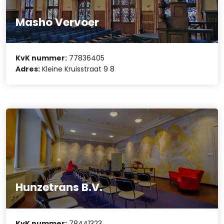
Masho Vervoer
KvK nummer:
77836405
Adres:
Kleine Kruisstraat 9 8
Hunzetrans B.V.
KvK nummer:
78441323