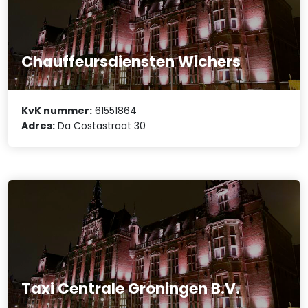
Chauffeursdiensten Wichers
KvK nummer:
61551864
Adres:
Da Costastraat 30
Taxi Centrale Groningen B.V.