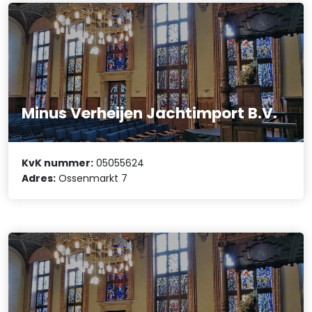
Minus Verheijen Jachtimport B.V.
KvK nummer:
05055624
Adres:
Ossenmarkt 7