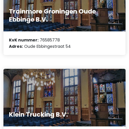
Trainmore Groningen Oude
Ebbinge B.V.
KvK nummer:
76585778
Adres:
Oude Ebbingestraat 54
Klein Trucking B.V.