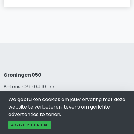
Groningen 050
Bel ons: 085-04 10 177
Contact
We gebruiken cookies om jouw ervaring met deze
Adverteren
website te verbeteren, tevens om gerichte
Over ons
advertenties te tonen.
Cookieverklaring
Avg
ACCEPTEREN
Privacy