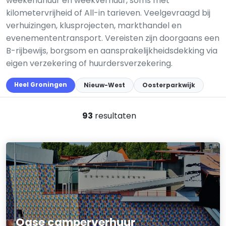
weekendhuur en weekverhuur, soms met
kilometervrijheid of All-in tarieven. Veelgevraagd bij
verhuizingen, klusprojecten, markthandel en
evenemententransport. Vereisten zijn doorgaans een
B-rijbewijs, borgsom en aansprakelijkheidsdekking via
eigen verzekering of huurdersverzekering.
Heel Groningen
Nieuw-West
Oosterparkwijk
93
resultaten
Oase camperverhuur