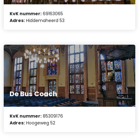
KvK nummer:
69163065
Adres:
Hiddemaheerd 53
De Bus Coach
KvK nummer:
85309176
Adres:
Hoogeweg 52