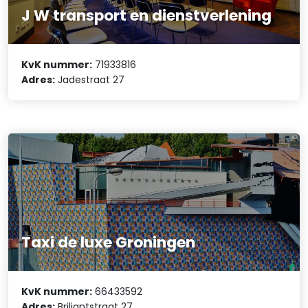
J W transport en dienstverlening
KvK nummer:
71933816
Adres:
Jadestraat 27
Taxi de luxe Groningen
KvK nummer:
66433592
Adres:
Briljantstraat 27