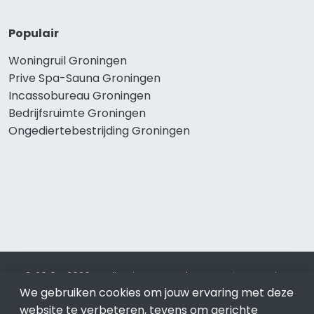
Populair
Woningruil Groningen
Prive Spa-Sauna Groningen
Incassobureau Groningen
Bedrijfsruimte Groningen
Ongediertebestrijding Groningen
© 2019 - 2026 Realisatie en SEO door
SEO-bureau
Lion
Internet. Betaal alleen voor bewezen resultaten?
SEO
We gebruiken cookies om jouw ervaring met deze
optimalisatie No Cure No Pay
.
Groningen
is onderdeel van
website te verbeteren, tevens om gerichte