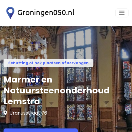
Schutting of hek plaatsen of vervangen
Marmer en
Natuursteenonderhoud
Lemstra
Uranusstraat 76