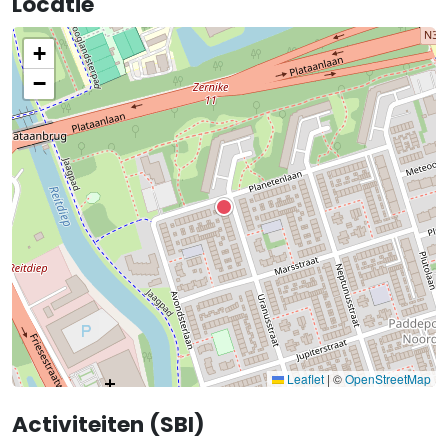
Locatie
+
−
Leaflet
|
©
OpenStreetMap
Activiteiten (SBI)